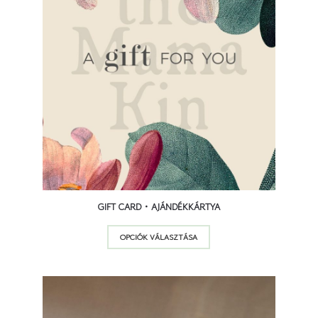
15 000
Ft
100 000
Ft
GIFT CARD • AJÁNDÉKKÁRTYA
Ennek
OPCIÓK VÁLASZTÁSA
a
terméknek
több
variációja
van.