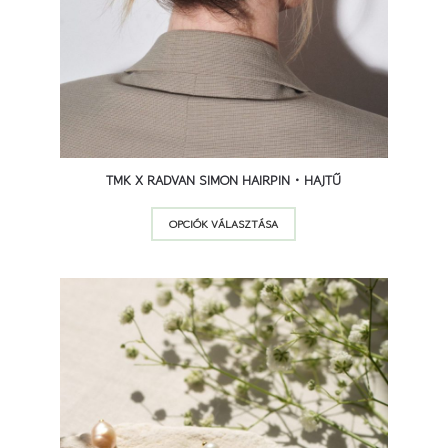
TMK X RADVAN SIMON HAIRPIN • HAJTŰ
Ennek
OPCIÓK VÁLASZTÁSA
a
terméknek
több
variációja
van.
A
változatok
a
termékoldalon