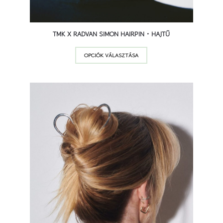
TMK X RADVAN SIMON HAIRPIN • HAJTŰ
Ennek
OPCIÓK VÁLASZTÁSA
a
terméknek
több
variációja
van.
A
változatok
a
termékoldalon
választhatók
ki
22 900
Ft
26 900
Ft