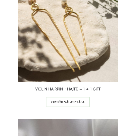
választhatók
ki
14 500
Ft
21 900
Ft
VIOLIN HAIRPIN • HAJTŰ – 1 + 1 GIFT
Ennek
OPCIÓK VÁLASZTÁSA
a
terméknek
több
variációja