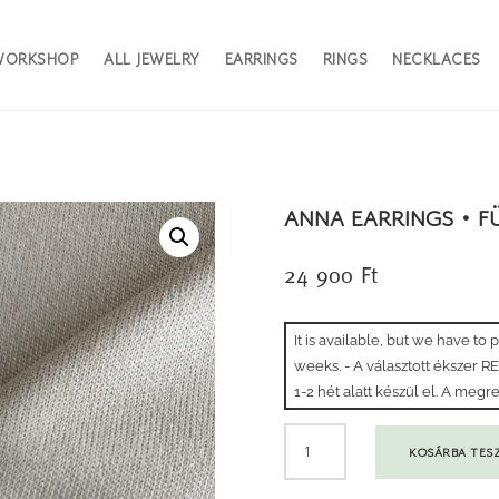
WORKSHOP
ALL JEWELRY
EARRINGS
RINGS
NECKLACES
ANNA EARRINGS • F
24 900
Ft
It is available, but we have to
weeks. - A választott ékszer 
1-2 hét alatt készül el. A me
ANNA
KOSÁRBA TES
EARRINGS
•