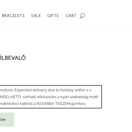
BRACELETS
SALE
GIFTS
CART
ÜLBEVALÓ
 produce. Expected delivery due to holiday within 1-2
RENDELHETŐ, várható elkészülés a nyári szabadság miatt
grendeléshez kattints a KOSÁRBA TESZEM gombra.
ZEM