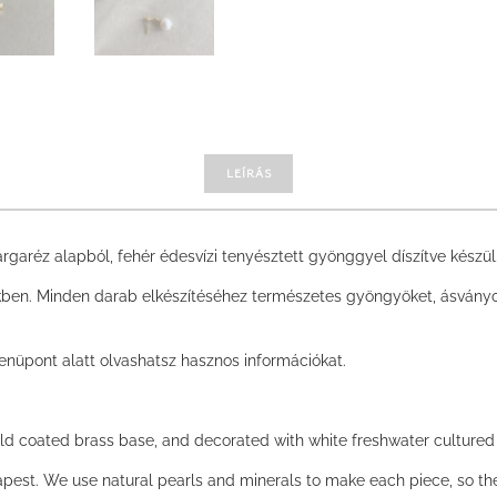
LEÍRÁS
rgaréz alapból, fehér édesvízi tenyésztett gyönggyel díszítve készü
ben. Minden darab elkészítéséhez természetes gyöngyöket, ásványok
enüpont alatt olvashatsz hasznos információkat.
 coated brass base, and decorated with white freshwater cultured pe
pest. We use natural pearls and minerals to make each piece, so th