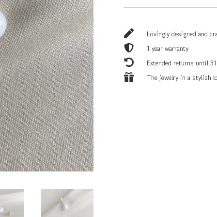
FÜLBEVALÓ
MENNYISÉG

Lovingly designed and cr

1 year warranty

Extended returns until 31

The jewelry in a stylish 