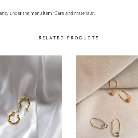
anty under the menu item “Care and materials”.
RELATED PRODUCTS
500
Ft
23 500
Ft
18 900
Ft