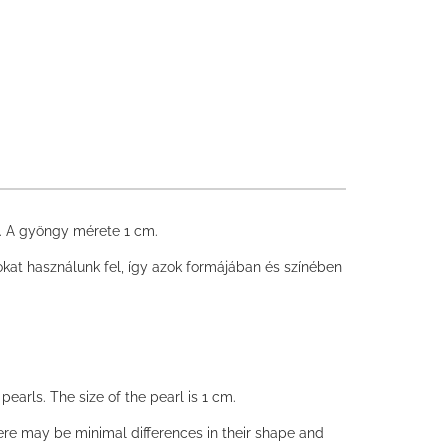
l. A gyöngy mérete 1 cm.
at használunk fel, így azok formájában és színében
arls. The size of the pearl is 1 cm.
ere may be minimal differences in their shape and