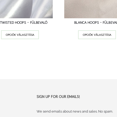
 TWISTED HOOPS • FÜLBEVALÓ
BLANCA HOOPS • FÜLBEVA
Ennek
OPCIÓK VÁLASZTÁSA
OPCIÓK VÁLASZTÁSA
a
terméknek
több
variációja
van.
A
változatok
a
termékoldalon
SIGN UP FOR OUR EMAILS!
választhatók
ki
We send emails about news and sales. No spam.