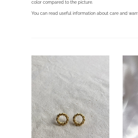
color compared to the picture.
You can read useful information about care and warr
21 900
Ft
23 900
Ft
21 