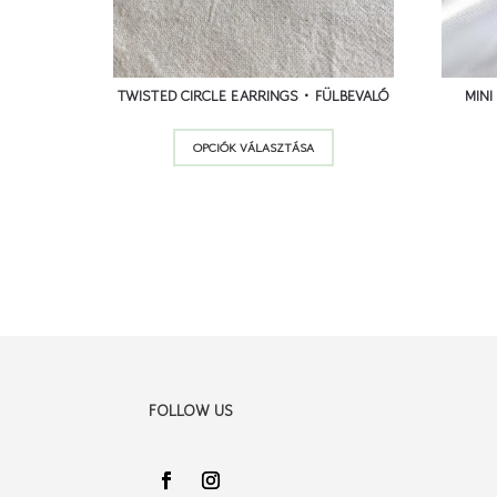
TWISTED CIRCLE EARRINGS • FÜLBEVALÓ
MINI
Ennek
OPCIÓK VÁLASZTÁSA
a
terméknek
több
variációja
van.
A
változatok
a
termékoldalon
FOLLOW US
választhatók
ki