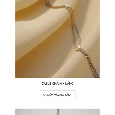
a
termékoldalon
választhatók
ki
9 500
Ft
CABLE CHAIN • LÁNC
Ennek
OPCIÓK VÁLASZTÁSA
a
terméknek
több