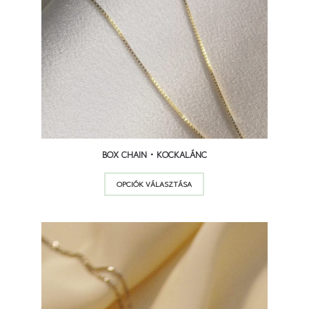
BOX CHAIN • KOCKALÁNC
Ennek
OPCIÓK VÁLASZTÁSA
a
terméknek
több
variációja
van.
A
változatok