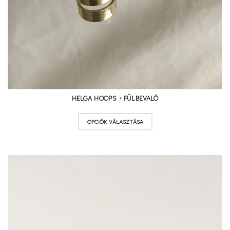
HELGA HOOPS • FÜLBEVALÓ
Ennek
OPCIÓK VÁLASZTÁSA
a
terméknek
több
variációja
van.
A
változatok
a