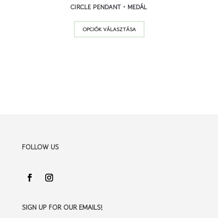
CIRCLE PENDANT • MEDÁL
Ennek
OPCIÓK VÁLASZTÁSA
a
terméknek
több
variációja
van.
A
változatok
a
termékoldalon
FOLLOW US
választhatók
ki
SIGN UP FOR OUR EMAILS!