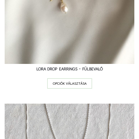
LORA DROP EARRINGS • FÜLBEVALÓ
Ennek
OPCIÓK VÁLASZTÁSA
a
terméknek
több
variációja
van.
A
változatok