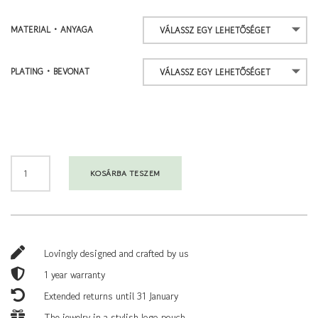
MATERIAL • ANYAGA
PLATING • BEVONAT
MOON
KOSÁRBA TESZEM
STUDS
•
FÜLBEVALÓ
MENNYISÉG

Lovingly designed and crafted by us

1 year warranty

Extended returns until 31 January

The jewelry in a stylish logo pouch