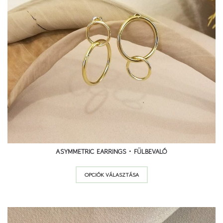
22 900
Ft
26 900
Ft
ASYMMETRIC EARRINGS • FÜLBEVALÓ
Ennek
OPCIÓK VÁLASZTÁSA
a
terméknek
több
variációja