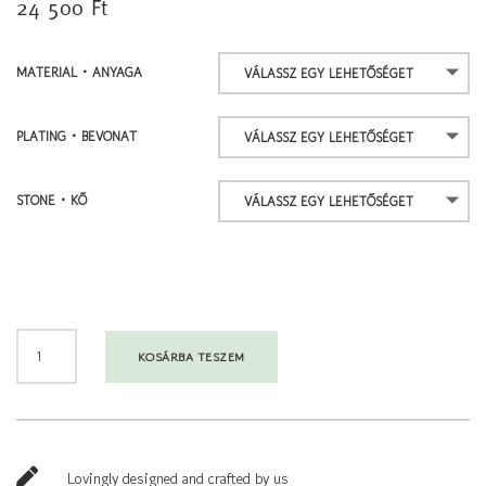
24 500
Ft
MATERIAL • ANYAGA
PLATING • BEVONAT
STONE • KŐ
MARGARET
KOSÁRBA TESZEM
EARRINGS
•
FÜLBEVALÓ
MENNYISÉG

Lovingly designed and crafted by us