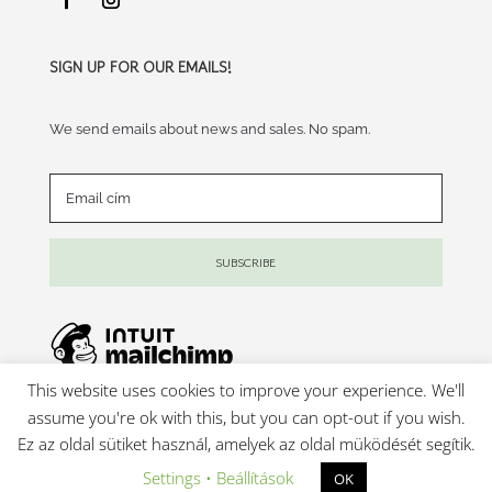
SIGN UP FOR OUR EMAILS!
We send emails about news and sales. No spam.
SUBSCRIBE
This website uses cookies to improve your experience. We'll
the Mama Kin ©2018
assume you're ok with this, but you can opt-out if you wish.
Ez az oldal sütiket használ, amelyek az oldal müködését segítik.
Settings • Beállítások
OK