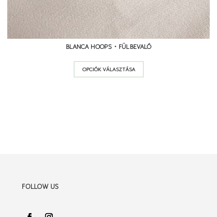
BLANCA HOOPS • FÜLBEVALÓ
Ennek
OPCIÓK VÁLASZTÁSA
a
terméknek
több
variációja
van.
A
változatok
a
termékoldalon
FOLLOW US
választhatók
ki