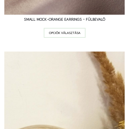
SMALL MOCK-ORANGE EARRINGS • FÜLBEVALÓ
Ennek
OPCIÓK VÁLASZTÁSA
a
terméknek
több
variációja
van.
A
változatok
a
termékoldalon
választhatók
ki