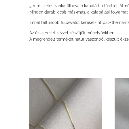
5 mm széles karikafülbevaló kapalált felülettel. Átm
Minden darab kicsit más-más, a kalapálási folyamat mi
Ennél feltűnőbb fülbevalót keresel? https://thema
Az ékszereket kézzel készítjük műhelyünkben.
A megrendelt terméket natúr vászonból készült éksz