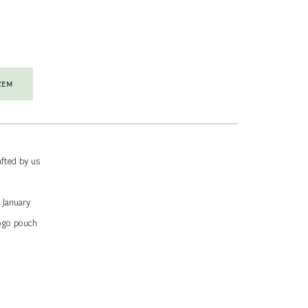
ZEM
afted by us
 January
logo pouch