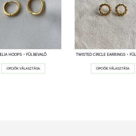
500
Ft
24 500
Ft
21 900
Ft
23 9
ELIA HOOPS • FÜLBEVALÓ
TWISTED CIRCLE EARRINGS • FÜ
Ennek
OPCIÓK VÁLASZTÁSA
OPCIÓK VÁLASZTÁSA
a
terméknek
több
variációja
van.
A
változatok
a
termékoldalon