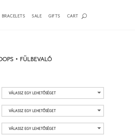
BRACELETS
SALE
GIFTS
CART
OOPS • FÜLBEVALÓ
Ártartomány:
21
900 Ft
-
24
900 Ft