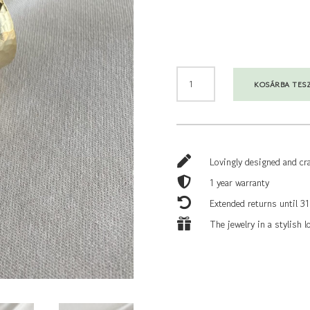
LARGE
KOSÁRBA TES
TEXTURED
HOOPS
•
FÜLBEVALÓ
MENNYISÉG

Lovingly designed and cr

1 year warranty

Extended returns until 31

The jewelry in a stylish 