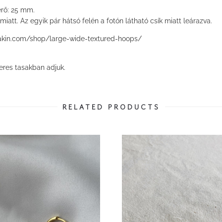
érő: 25 mm.
att. Az egyik pár hátsó felén a fotón látható csík miatt leárazva.
makin.com/shop/large-wide-textured-hoops/
eres tasakban adjuk.
RELATED PRODUCTS