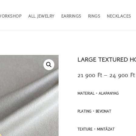
WORKSHOP
ALL JEWELRY
EARRINGS
RINGS
NECKLACES
LARGE TEXTURED H
21 900
Ft
–
24 900
Ft
MATERIAL • ALAPANYAG
PLATING • BEVONAT
TEXTURE • MINTÁZAT