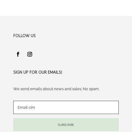
A
változatok
a
termékoldalon
FOLLOW US
választhatók
ki
SIGN UP FOR OUR EMAILS!
We send emails about news and sales. No spam.
SUBSCRIBE