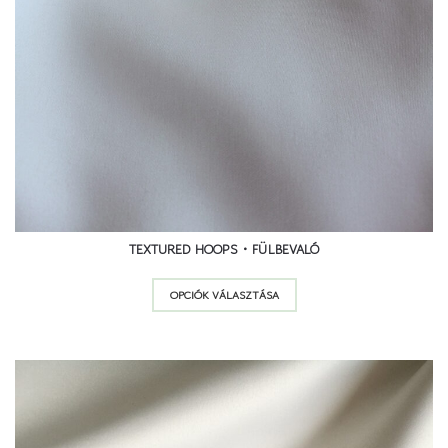
TEXTURED HOOPS • FÜLBEVALÓ
Ennek
OPCIÓK VÁLASZTÁSA
a
terméknek
több
variációja
van.
A