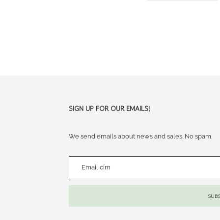
terméknek
több
variációja
van.
A
változatok
a
termékoldalon
SIGN UP FOR OUR EMAILS!
választhatók
ki
We send emails about news and sales. No spam.
SUBS