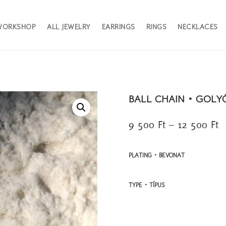
WORKSHOP
ALL JEWELRY
EARRINGS
RINGS
NECKLACES
BALL CHAIN • GOL
Á
9 500
Ft
–
12 500
Ft
9
5
PLATING • BEVONAT
-
1
5
TYPE • TÍPUS