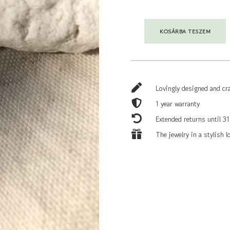
KOSÁRBA TESZEM
BALL
CHAIN
•
GOLYÓSLÁNC
MENNYISÉG

Lovingly designed and cr

1 year warranty

Extended returns until 31

The jewelry in a stylish 