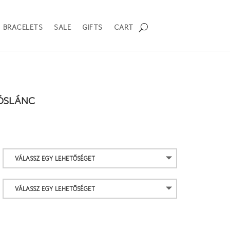
BRACELETS
SALE
GIFTS
CART
YÓSLÁNC
rtartomány:
00 Ft
2
00 Ft