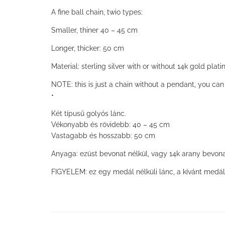
A fine ball chain, twio types:
Smaller, thiner 40 – 45 cm
Longer, thicker: 50 cm
Material: sterling silver with or without 14k gold plati
NOTE: this is just a chain without a pendant, you ca
•
Két típusű golyós lánc.
Vékonyabb és rövidebb: 40 – 45 cm
Vastagabb és hosszabb: 50 cm
Anyaga: ezüst bevonat nélkül, vagy 14k arany bevona
FIGYELEM: ez egy medál nélküli lánc, a kívánt medál