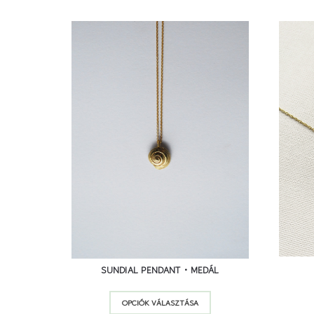
15 
17 900
Ft
18 900
Ft
SUNDIAL PENDANT • MEDÁL
Ennek
OPCIÓK VÁLASZTÁSA
a